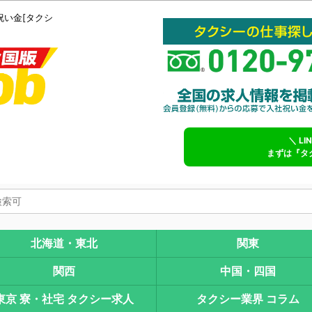
祝い金[タクシ
＼ L
まずは『タ
北海道・東北
関東
関西
中国・四国
東京 寮・社宅 タクシー求人
タクシー業界 コラム