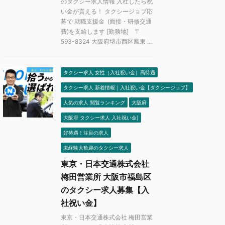
のタクシー求人情報 入社したら祝
い金が貰える！ タクシージョブ応
募で 就職支援金 (面接・研修交通
費)を支給します [勤務地] 〒
593-8324 大阪府堺市西区鳳東 ...
タクシー求人 女性［入社祝い金］高待遇
タクシー求人 新着情報｜入社祝い金【タクシージョブ】
人気の求人 閲覧ランキング
大阪府
大阪府 タクシー求人 入社祝い金]
好待遇！注目の求人
未経験大歓迎のタクシー求人
東京・日本交通株式会社
梅田営業所 大阪市福島区
のタクシー求人募集【入
社祝い金】
東京・日本交通株式会社 梅田営業