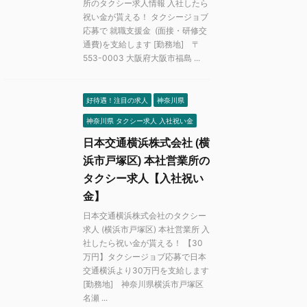
所のタクシー求人情報 入社したら
祝い金が貰える！ タクシージョブ
応募で 就職支援金 (面接・研修交
通費)を支給します [勤務地] 〒
553-0003 大阪府大阪市福島 ...
好待遇！注目の求人
神奈川県
神奈川県 タクシー求人 入社祝い金
日本交通横浜株式会社 (横
浜市戸塚区) 本社営業所の
タクシー求人【入社祝い
金】
日本交通横浜株式会社のタクシー
求人 (横浜市戸塚区) 本社営業所 入
社したら祝い金が貰える！ 【30
万円】タクシージョブ応募で日本
交通横浜より30万円を支給します
[勤務地] 神奈川県横浜市戸塚区
名瀬 ...