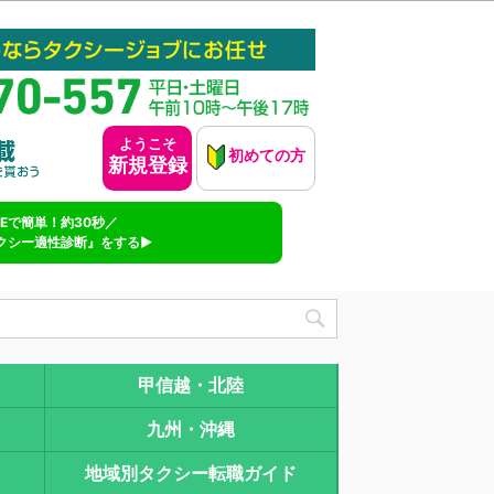
ようこそ
初めての方
新規登録
INEで簡単！約30秒／
クシー適性診断』をする▶
甲信越・北陸
九州・沖縄
地域別タクシー転職ガイド