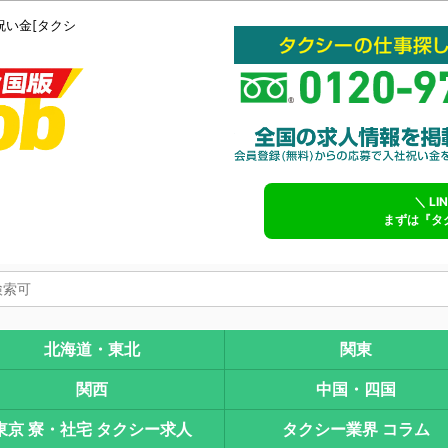
祝い金[タクシ
＼ L
まずは『タ
北海道・東北
関東
関西
中国・四国
東京 寮・社宅 タクシー求人
タクシー業界 コラム