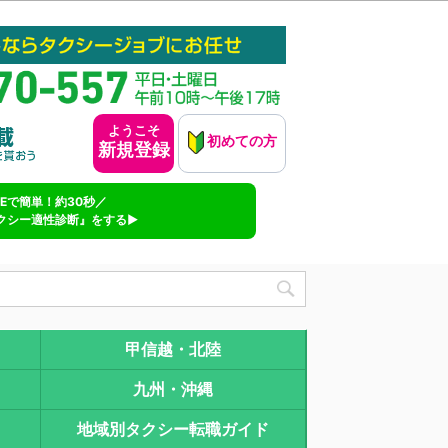
ようこそ
初めての方
新規登録
INEで簡単！約30秒／
クシー適性診断』をする▶
甲信越・北陸
九州・沖縄
地域別タクシー転職ガイド