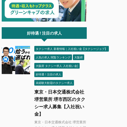
駅 徒
例あり。給与保証のある会
用サイトに具体的な数値の公開
線 中井
選べば未経験でも安心
はありません。 ② 公式サイト
線 中井
浜でタクシーの求人を探し
で確認できる年収ボリュームゾ
駅 徒歩
るけれど、どの会社を選べ
ーンは隔日勤務で約433万円〜
[営業エ
いのか分からない」「神奈
687万円、配属後6ヶ月間の給
武三地
タクシーは本当に稼げるの
与保証あり。 ③ 三鷹・世田
リ] 東
——結論からお伝えする
谷・羽田・板橋・吉祥寺の各営
好待遇 ! 注目の求人
横浜・神奈川県はタクシー
業所は公式採用サイトで確認済
において首都圏の中でもと
み。大森営 ...
タクシー求人 新着情報｜入社祝い金【タクシージョブ】
人気の求人 閲覧ランキング
大阪府
大阪府 タクシー求人 入社祝い金]
好待遇！注目の求人
未経験大歓迎のタクシー求人
東京・日本交通株式会社
堺営業所 堺市西区のタク
シー求人募集【入社祝い
金】
東京・日本交通株式会社 堺営業所