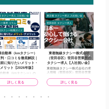
都 タクシー求人 入社祝い金
東京都 タクシー求人 入社祝い金
神奈川県
谷区 タクシー求人
杉並区 タクシー求人
地域別
2026/7/25
2026/7/29
都無線タクシー株式会社
東都無線タクシー株式会社
横浜
世田谷区）世田谷営業所の
（杉並区）久我山営業所のタ
転職
クシー求人【入社祝い金】
クシー求人【入社祝い金】
版】
選
無線タクシー株式会社の求
東都無線タクシー株式会社の求
報（世田谷区）世田谷営業
人情報（杉並区）久我山営業所
この記
入社したら祝い金が貰え
入社したら祝い金が貰える！
奈川
 【13万円】タクシージョ
【13万円】タクシージョブ応募
都に
詳しく見る
詳しく見る
募で 就職支援金 (面接・研
で 就職支援金 (面接・研修交通
える
通費) 3万円∔東都自動車
費) 3万円∔東都自動車交通よ
県平均
より10万円（経験者）を支
り10万円（経験者）を支給 [勤
市・
[勤務地] 〒157-0064 東京
務地] 〒168-0082 東京都杉
イトの
田谷区給田4-20-21 [最寄
並区久我山5丁目5−16 [最寄り
う調
] 京王線 千歳烏山駅 仙川
駅] 京王井の頭線 久我山駅 徒
人によ