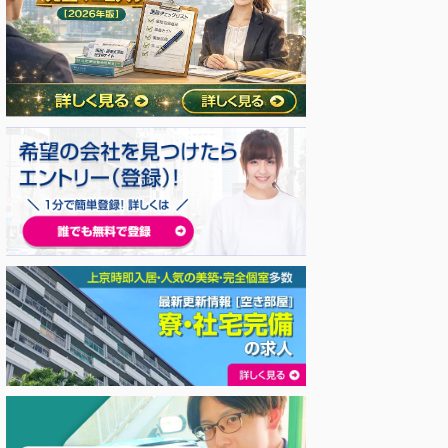
 タクシー求人 入社祝い金
東京都 タクシー求人 入社祝い金
東京都 タ
タクシー転職ガイド
神奈川県
東京都
新宿区 タ
2026/7/22
2026/7/21
・神奈川タクシー求人・
国際自動車（kmタクシー）
東都
完全ガイド【2026年
の歩合率・年収を徹底解説｜
（新宿
エリア別の稼ぎ方・会社
営業所別の特徴や稼げる理由
シー
び・入社支援金まで
も紹介【2026年版】
東都無
人情報
事の3行まとめ 横浜・神
国際自動車（kmタクシー）の
入社し
県のタクシー転職は、東京
歩合率・年収を徹底解説｜営業
【13
匹敵する高水準の年収が狙
所別の特徴や稼げる理由も紹介
詳しく見る
詳しく見る
で 就職
首都圏でも有利なエリア
【2026年版】 更新日：2026
費) 3
年収は約425万円。横浜
年7月20日｜タクシージョブ全
り10万
川崎市は特に高く、求人サ
国版 編集部 📌 この記事でわか
務地] 
集計では500万円台とい
ること（3行まとめ） ① 国際
宿区上落
査もある 入社支援金は求
自動車（kmタクシー）の歩合
駅] 
って10万〜40万円規模
率は、2026年7月時点で公式採