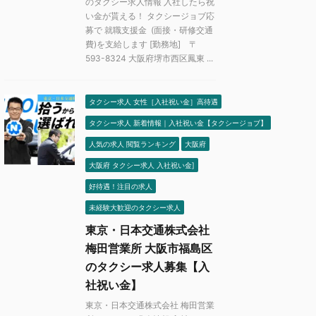
のタクシー求人情報 入社したら祝
い金が貰える！ タクシージョブ応
募で 就職支援金 (面接・研修交通
費)を支給します [勤務地] 〒
593-8324 大阪府堺市西区鳳東 ...
タクシー求人 女性［入社祝い金］高待遇
タクシー求人 新着情報｜入社祝い金【タクシージョブ】
人気の求人 閲覧ランキング
大阪府
大阪府 タクシー求人 入社祝い金]
好待遇！注目の求人
未経験大歓迎のタクシー求人
東京・日本交通株式会社
梅田営業所 大阪市福島区
のタクシー求人募集【入
社祝い金】
東京・日本交通株式会社 梅田営業