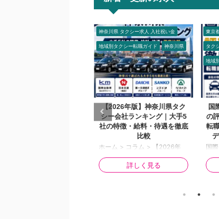
奈川県 タクシー求人 入社祝い金
東京都 タクシー求人 入社祝い金
東京
域別タクシー転職ガイド
神奈川県
タクシー業界 コラム
世田
地域別タクシー転職ガイド
2026/7/29
2026/8/2
【2026年版】神奈川県タク
国際自動車（kmタクシー）
東
シー会社ランキング｜大手5
の評判・口コミを徹底解説｜
（
の特徴・給料・待遇を徹底
転職前に知りたいメリット・
タ
比較
デメリット【2026年版】
東都
人情
ーム > コラム > 【2026年
国際自動車（kmタクシー）の
所 
】神奈川県タクシー会社ラン
評判・口コミを徹底解説｜転職
る！
ング｜大手5社の特徴・給
前に知りたいメリット・デメリ
詳しく見る
詳しく見る
ブ応
・待遇を徹底比較 【2026年
ット【2026年版】 ホーム > コ
修交
】神奈川県タクシー会社ラン
ラム > 国際自動車の評判・口
交通
ング｜大手5社の特徴・給
コミ 国際自動車（kmタクシ
給 
・待遇を徹底比較 📌 この記
ー）の評判・口コミを徹底解説
都世
の3行まとめ ① 神奈川県内
｜転職前に知りたいメリット・
り駅
大規模は1950年創業・県内
デメリット【2026年版】 更新