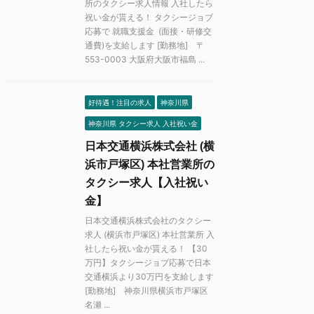
所のタクシー求人情報 入社したら
祝い金が貰える！ タクシージョブ
応募で 就職支援金 (面接・研修交
通費)を支給します [勤務地] 〒
553-0003 大阪府大阪市福島 ...
好待遇！注目の求人
神奈川県
神奈川県 タクシー求人 入社祝い金
日本交通横浜株式会社 (横
浜市戸塚区) 本社営業所の
タクシー求人【入社祝い
金】
日本交通横浜株式会社のタクシー
求人 (横浜市戸塚区) 本社営業所 入
社したら祝い金が貰える！ 【30
万円】タクシージョブ応募で日本
交通横浜より30万円を支給します
[勤務地] 神奈川県横浜市戸塚区
名瀬 ...