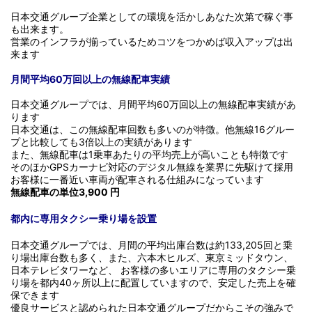
日本交通グループ企業としての環境を活かしあなた次第で稼ぐ事
も出来ます。
営業のインフラが揃っているためコツをつかめば収入アップは出
来ます
月間平均60万回以上の無線配車実績
日本交通グループでは、月間平均60万回以上の無線配車実績があ
ります
日本交通は、この無線配車回数も多いのが特徴。他無線16グルー
プと比較しても3倍以上の実績があります
また、無線配車は1乗車あたりの平均売上が高いことも特徴です
そのほかGPSカーナビ対応のデジタル無線を業界に先駆けて採用
お客様に一番近い車両が配車される仕組みになっています
無線配車の単位3,900 円
都内に専用タクシー乗り場を設置
日本交通グループでは、月間の平均出庫台数は約133,205回と乗
り場出庫台数も多く、また、六本木ヒルズ、東京ミッドタウン、
日本テレビタワーなど、 お客様の多いエリアに専用のタクシー乗
り場を都内40ヶ所以上に配置していますので、安定した売上を確
保できます
優良サービスと認められた日本交通グループだからこその強みで