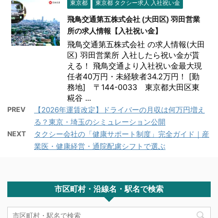
東京都
東京都 タクシー求人 入社祝い金
飛鳥交通第五株式会社 (大田区) 羽田営業
所の求人情報【入社祝い金】
飛鳥交通第五株式会社 の求人情報(大田
区) 羽田営業所 入社したら祝い金が貰
える！ 飛鳥交通より入社祝い金最大現
任者40万円・未経験者34.2万円！ [勤
務地] 〒144-0033 東京都大田区東
糀谷 ...
PREV
【2026年運賃改定】ドライバーの月収は何万円増え
る？東京・埼玉のシミュレーション公開
NEXT
タクシー会社の「健康サポート制度」完全ガイド｜産
業医・健康経営・通院配慮シフトで選ぶ
市区町村・沿線名・駅名で検索