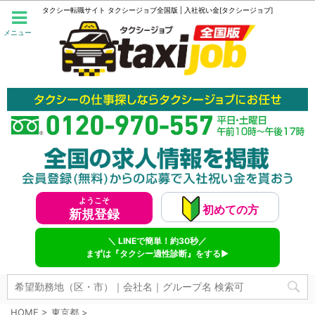
タクシー転職サイト タクシージョブ全国版 | 入社祝い金[タクシージョブ]
メニュー
ようこそ
初めての方
新規登録
＼ LINEで簡単！約30秒／
まずは『タクシー適性診断』をする▶
HOME
>
東京都
>