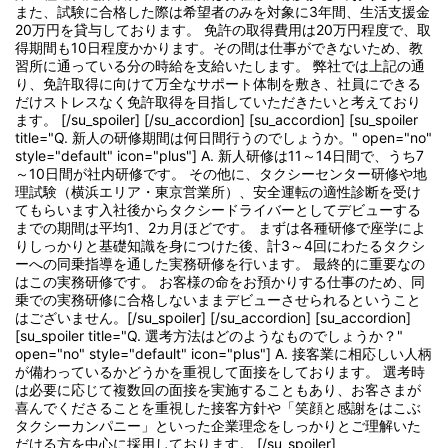
また、試験に合格した際は希望者のみを対象に3年間、生活支援金
20万円を貸与しております。 免許の取得費用は20万円程度で、取
得期間も10日程度かかります。その間は仕事ができないため、教
習所に通っている分の時給を支給いたします。 弊社では上記の通
り、免許取得に向けて万全なサポート体制を敷き、社員にできる
だけストレスなく免許取得を目指していただきたいと考えており
ます。 [/su_spoiler] [/su_accordion] [su_accordion] [su_spoiler
title="Q. 新人の研修期間は何日間行うのでしょうか。" open="no"
style="default" icon="plus"] A. 新人研修は11～14日間で、うち7
～10日間が社内研修です。 その他に、タクシーセンター研修や地
理試験（横浜エリア・東京営業所）、安全運転の適性診断を受け
てもらいます入社後からタクシードライバーとしてデビューする
までの期間は平均1、2カ月ほどです。 まずは各種研修で座学によ
りしっかりと基礎知識を身につけた後、計3～4回にわたるタクシ
ーへの同乗指導を通した実務研修を行います。 最終的に重要なの
はこの実務研修です。 お客様の命をお預かりする仕事のため、同
乗での実務研修に合格しないままデビューさせられるということ
はございません。[/su_spoiler] [/su_accordion] [su_accordion]
[su_spoiler title="Q. 選考方法はどのようなものでしょうか？"
open="no" style="default" icon="plus"] A. 接客業に相応しい人柄
が備わっているかどうかを重視して面接をしております。 選考時
は必要に応じて複数回の面接を実施することもあり、お客さまが
喜んでくださることを重視した接客方針や「笑顔と感謝をはこぶ
タクシーカンパニー」といった企業理念をしっかりとご理解いた
だける方を中心に採用しております。 [/su_spoiler]