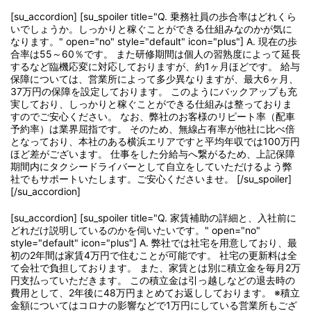
[su_accordion] [su_spoiler title="Q. 乗務社員の歩合率はどれくら
いでしょうか。しっかりと稼ぐことができる仕組みなのかが気に
なります。" open="no" style="default" icon="plus"] A. 現在の歩
合率は55～60％です。 また研修期間は個人の習熟度によって延長
するなど臨機応変に対応しておりますが、約1ヶ月ほどです。 給与
保障については、営業所によって多少異なりますが、最大6ヶ月、
37万円の保障を設定しております。 このようにバックアップも充
実しており、しっかりと稼ぐことができる仕組みは整っておりま
すのでご安心ください。 なお、弊社のお客様のリピート率（配車
予約率）は業界屈指です。 そのため、無線占有率が他社に比べ倍
となっており、本社のある横浜エリアですと平均年収では100万円
ほど差がございます。 仕事をした分給与へ繋がるため、上記保障
期間内にタクシードライバーとして自立をしていただけるよう弊
社でもサポートいたします。ご安心くださいませ。 [/su_spoiler]
[/su_accordion]
[su_accordion] [su_spoiler title="Q. 家賃補助の詳細と、入社前に
どれだけ説明しているのかを伺いたいです。" open="no"
style="default" icon="plus"] A. 弊社では社宅を用意しており、最
初の2年間は家賃4万円で住むことが可能です。 社宅の更新料は全
て会社で負担しております。 また、家賃とは別に積立金を毎月2万
円支払っていただきます。 この積立金は引っ越しなどの退去時の
費用として、2年後に48万円まとめてお返ししております。 ※積立
金額についてはコロナの影響などで1万円にしている営業所もござ