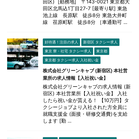
田区) [勤務地] 〒143-0021 東京都大
田区北馬込1丁目27-7 [最寄り駅] 東急
池上線 長原駅 徒歩8分 東急大井町
線 荏原町駅 徒歩8分 ［車通勤可 ...
好待遇！注目の求人
新宿区 タクシー求人
東京 寮・社宅 タクシー求人
東京都
東京都 タクシー求人 入社祝い金
株式会社グリーンキャブ (新宿区) 本社営
業所の求人情報【入社祝い金】
株式会社グリーンキャブの求人情報 (新
宿区) 本社営業所【入社祝い金】 入社
したら祝い金が貰える！ 【10万円】タ
クシージョブより入社された方全員に
就職支援金 (面接・研修交通費)を支給
します [勤 ...