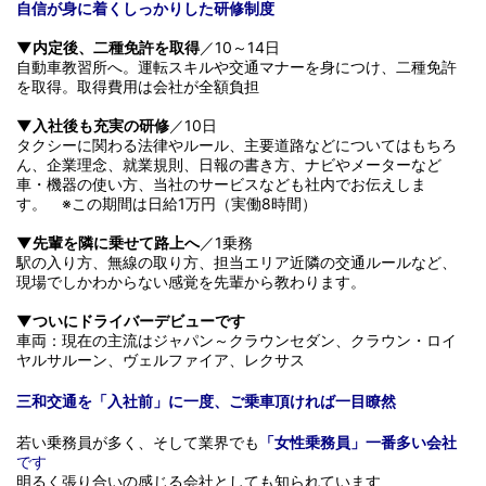
自信が身に着くしっかりした研修制度
▼内定後、二種免許を取得
／10～14日
自動車教習所へ。運転スキルや交通マナーを身につけ、二種免許
を取得。取得費用は会社が全額負担
▼入社後も充実の研修
／10日
タクシーに関わる法律やルール、主要道路などについてはもちろ
ん、企業理念、就業規則、日報の書き方、ナビやメーターなど
車・機器の使い方、当社のサービスなども社内でお伝えしま
す。 ※この期間は日給1万円（実働8時間）
▼先輩を隣に乗せて路上へ
／1乗務
駅の入り方、無線の取り方、担当エリア近隣の交通ルールなど、
現場でしかわからない感覚を先輩から教わります。
▼ついにドライバーデビューです
車両：現在の主流はジャパン～クラウンセダン、クラウン・ロイ
ヤルサルーン、ヴェルファイア、レクサス
三和交通を「入社前」に一度、ご乗車頂ければ一目瞭然
若い乗務員が多く、そして業界でも
「女性乗務員」一番多い会社
です
明るく張り合いの感じる会社としても知られています