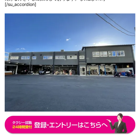
[/su_accordion]