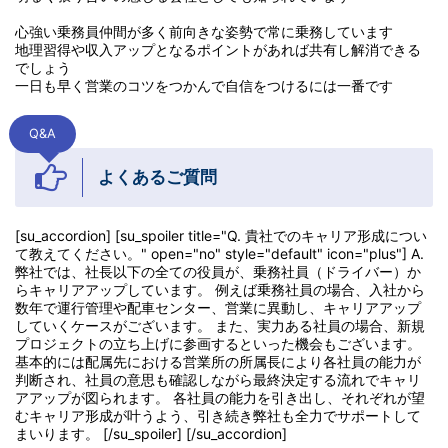
心強い乗務員仲間が多く前向きな姿勢で常に乗務しています
地理習得や収入アップとなるポイントがあれば共有し解消できる
でしょう
一日も早く営業のコツをつかんで自信をつけるには一番です
Q&A
よくあるご質問
[su_accordion] [su_spoiler title="Q. 貴社でのキャリア形成につい
て教えてください。" open="no" style="default" icon="plus"] A.
弊社では、社長以下の全ての役員が、乗務社員（ドライバー）か
らキャリアアップしています。 例えば乗務社員の場合、入社から
数年で運行管理や配車センター、営業に異動し、キャリアアップ
していくケースがございます。 また、実力ある社員の場合、新規
プロジェクトの立ち上げに参画するといった機会もございます。
基本的には配属先における営業所の所属長により各社員の能力が
判断され、社員の意思も確認しながら最終決定する流れでキャリ
アアップが図られます。 各社員の能力を引き出し、それぞれが望
むキャリア形成が叶うよう、引き続き弊社も全力でサポートして
まいります。 [/su_spoiler] [/su_accordion]