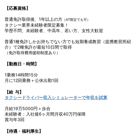
【応募資格】
普通免許取得後、1年以上の方
（AT限定でも可）
タクシー業界未経験者限定募集！
学歴不問、未経験者、中高年、若い方、女性大歓迎
普通1種免許しかお持ちでない方でも短期養成教習（提携教習所紹
介）で2種免許が
最短10日間
で取得
（免許取得費用援助制度あり）
【勤務日・時間】
1乗務14時間15分
月に12回乗務＋公休出勤1回
【給 与】
タクシードライバー収入シミュレーターで年収を試算
月給19万5000円＋歩合
未経験者：入社後6ヶ月間月収40万円保障
賞与年3回
【待遇・福利厚生】