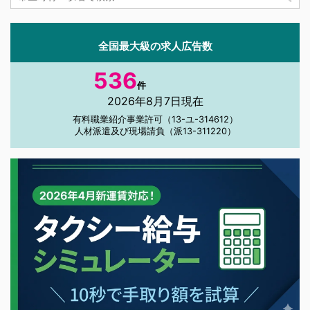
全国最大級の求人広告数
536
件
2026年8月7日現在
有料職業紹介事業許可（13-ユ-314612）
人材派遣及び現場請負（派13-311220）