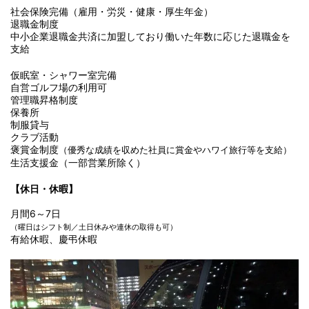
社会保険完備（雇用・労災・健康・厚生年金）
退職金制度
中小企業退職金共済に加盟しており働いた年数に応じた退職金を
支給
仮眠室・シャワー室完備
自営ゴルフ場の利用可
管理職昇格制度
保養所
制服貸与
クラブ活動
褒賞金制度
（優秀な成績を収めた社員に賞金やハワイ旅行等を支給）
生活支援金（一部営業所除く）
【休日・休暇】
月間6～7日
（曜日はシフト制／土日休みや連休の取得も可）
有給休暇、慶弔休暇