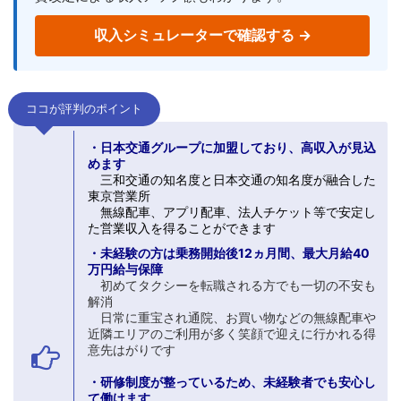
収入シミュレーターで確認する →
ココが評判のポイント
・日本交通グループに加盟しており、高収入が見込
めます
三和交通の知名度と日本交通の知名度が融合した
東京営業所
無線配車、アプリ配車、法人チケット等で安定し
た営業収入を得ることができます
・未経験の方は
乗務開始後12ヵ月間、最大月給40
万円給与保障
初めてタクシーを転職される方でも一切の不安も
解消
日常に重宝され通院、お買い物などの無線配車や
近隣エリアのご利用が多く
笑顔で迎えに行かれる得
意先はがりです
・研修制度が整っているため、未経験者でも安心し
て働けます