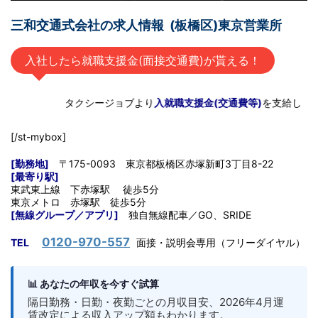
三和交通式会社の求人情報 (板橋区)東京営業所
入社したら就職支援金(面接交通費)が貰える！
タクシージョブより
入就職支援金(交通費等)
を支給します
[/st-mybox]
[勤務地]
〒175-0093 東京都板橋区赤塚新町3丁目8-22
[最寄り駅]
東武東上線 下赤塚駅 徒歩5分
東京メトロ 赤塚駅 徒歩5分
[無線グループ／アプリ]
独自無線配車／GO、SRIDE
0120-970-557
TEL
面接・説明会専用（フリーダイヤル）
📊 あなたの年収を今すぐ試算
隔日勤務・日勤・夜勤ごとの月収目安、2026年4月運
賃改定による収入アップ額もわかります。