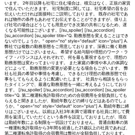
います。 2年目以降も社宅に住む場合は、積立はなく、正規の家賃
で住んでいただきます。 社宅制度に関しては、社宅希望の旨をお
伝えいただければ面接時にご説明しております。 既存の社宅であ
れば物件の条件もあわせてお伝えすることができますが、借り上
げ社宅の場合はどうしても用意ができ次第の共有になるため、遅
くなる可能性はございます。[/su_spoiler] [/su_accordion]
[su_accordion] [su_spoiler title="Q. 勤務形態を変えることはでき
ないのでしょうか。" open="no" style="default" icon="plus"] A.
弊社では複数の勤務形態をご用意しております。深夜に働く勤務
形態だけではございません。 希望する給与額や理想のワーク・ラ
イフ・バランスは人それぞれで、何を最も重視するかで、理想の
勤務形態は変わってまいります。 また家庭の事情や本人の体調な
どによって、勤務形態の変更が必要となる場合もございます。 弊
社も社員の希望や事情を考慮し、できるだけ理想の勤務形態で仕
事をしてもらえるように配慮いたします。 社員から相談をもらっ
たタイミングで、最適な勤務形態を一緒に考えるようにしており
ます。 [/su_spoiler] [/su_accordion] [su_accordion] [su_spoiler
title="Q. 第二種運転免許取得のための合宿費用を全額負担しても
らえると聞きましたが、勤続年数などの縛りなどはあるのでしょ
うか。" open="no" style="default" icon="plus"] A. 勤続年数に縛
りはございません。以前は入社3年未満で退職する社員に対して費
用を返済していただくという条件を設定しておりましたが、現在
は勤続年数による制限を一切設けておりません。 普通自動車の第
一種運転免許取得から3年間を経過した21歳以上の社員であれば、
第二種運転免許取得の合宿費用は弊社が全額負担しております。