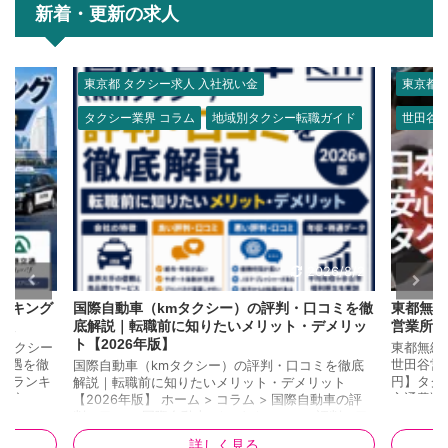
新着・更新の求人
東京都 タクシー求人 入社祝い金
東京都 
タクシー業界 コラム
地域別タクシー転職ガイド
世田谷区
26/7/29
2026/8/2
ランキング
国際自動車（kmタクシー）の評判・口コミを徹
東都無線
比較
底解説｜転職前に知りたいメリット・デメリッ
営業所の
ト【2026年版】
県タクシー
東都無線
待遇を徹
世田谷営
国際自動車（kmタクシー）の評判・口コミを徹底
会社ランキ
円】タク
解説｜転職前に知りたいメリット・デメリット
 📌 こ
交通費)
【2026年版】 ホーム > コラム > 国際自動車の評
は1950
者）を支給
判・口コミ 国際自動車（kmタクシー）の評判・口
。 ②
給田4-2
コミを徹底解説｜転職前に知りたいメリット・デメ
詳しく見る