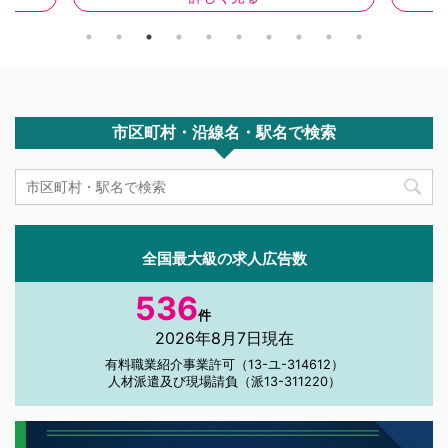
上位の三和
駅 徒歩
リット【2026年版】 更新日：2026年7月25日｜タ
肢が豊富。
野」行き
クシージョブ全国版 編集部 この記事の3行まとめ
り・深夜
エリア]
✅ 企業口コミサイトでの国際自動車の総合評価は
較の軸は給
／アプリ
3.4点（正社員243人回答）と、業界内では平均〜
...
やや高め ✅ 「休みたい時に休め、稼ぎたい時は稼
げる」自由 ...
市区町村・沿線名・駅名で検索
全国最大級の求人広告数
536
件
2026年8月7日現在
有料職業紹介事業許可（13-ユ-314612）
人材派遣及び現場請負（派13-311220）