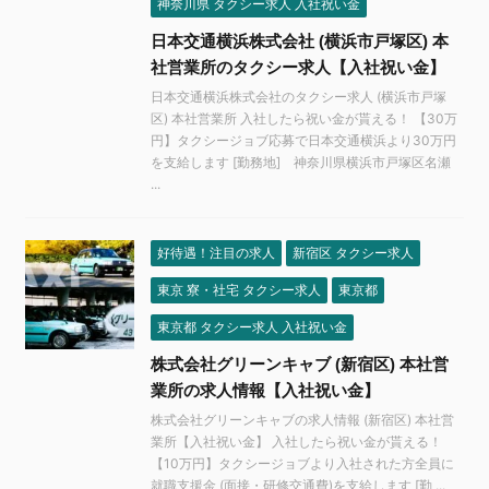
神奈川県 タクシー求人 入社祝い金
日本交通横浜株式会社 (横浜市戸塚区) 本
社営業所のタクシー求人【入社祝い金】
日本交通横浜株式会社のタクシー求人 (横浜市戸塚
区) 本社営業所 入社したら祝い金が貰える！ 【30万
円】タクシージョブ応募で日本交通横浜より30万円
を支給します [勤務地] 神奈川県横浜市戸塚区名瀬
...
好待遇！注目の求人
新宿区 タクシー求人
東京 寮・社宅 タクシー求人
東京都
東京都 タクシー求人 入社祝い金
株式会社グリーンキャブ (新宿区) 本社営
業所の求人情報【入社祝い金】
株式会社グリーンキャブの求人情報 (新宿区) 本社営
業所【入社祝い金】 入社したら祝い金が貰える！
【10万円】タクシージョブより入社された方全員に
就職支援金 (面接・研修交通費)を支給します [勤 ...