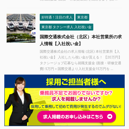
好待遇！注目の求人
東京都
東京都 タクシー求人 入社祝い金
国際交通株式会社（北区）本社営業所の求
人情報【入社祝い金】
国際交通株式会社の求人情報 (北区) 本社営業所【入
社祝い金】 入社したら祝い金が貰える！ 【20万円】
タクシージョブ応募なら就職支援金 (面接・研修交通
費) 5万円＋国際交通より入社支援金15万円を ...