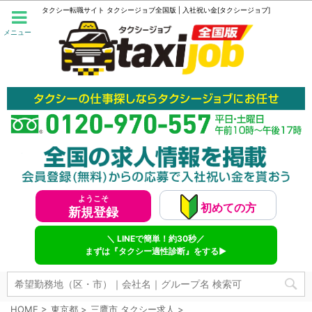
タクシー転職サイト タクシージョブ全国版 | 入社祝い金[タクシージョブ]
メニュー
ようこそ
初めての方
新規登録
＼ LINEで簡単！約30秒／
まずは『タクシー適性診断』をする▶
HOME
>
東京都
>
三鷹市 タクシー求人
>