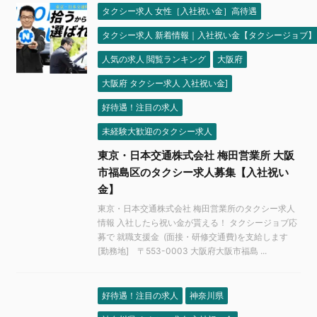
タクシー求人 女性［入社祝い金］高待遇
タクシー求人 新着情報｜入社祝い金【タクシージョブ】
人気の求人 閲覧ランキング
大阪府
大阪府 タクシー求人 入社祝い金]
好待遇！注目の求人
未経験大歓迎のタクシー求人
東京・日本交通株式会社 梅田営業所 大阪
市福島区のタクシー求人募集【入社祝い
金】
東京・日本交通株式会社 梅田営業所のタクシー求人
情報 入社したら祝い金が貰える！ タクシージョブ応
募で 就職支援金 (面接・研修交通費)を支給します
[勤務地] 〒553-0003 大阪府大阪市福島 ...
好待遇！注目の求人
神奈川県