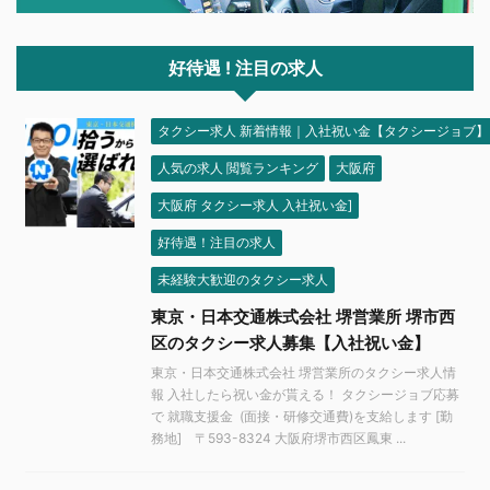
好待遇 ! 注目の求人
タクシー求人 新着情報｜入社祝い金【タクシージョブ】
人気の求人 閲覧ランキング
大阪府
大阪府 タクシー求人 入社祝い金]
好待遇！注目の求人
未経験大歓迎のタクシー求人
東京・日本交通株式会社 堺営業所 堺市西
区のタクシー求人募集【入社祝い金】
東京・日本交通株式会社 堺営業所のタクシー求人情
報 入社したら祝い金が貰える！ タクシージョブ応募
で 就職支援金 (面接・研修交通費)を支給します [勤
務地] 〒593-8324 大阪府堺市西区鳳東 ...