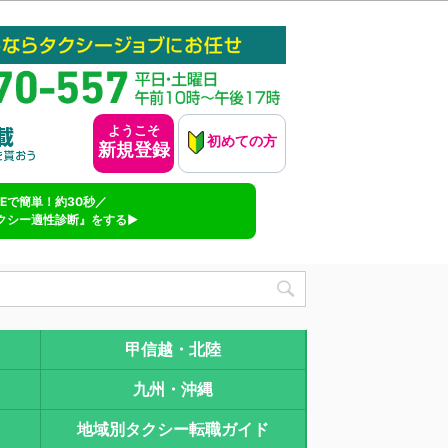
ようこそ
初めての方
新規登録
INEで簡単！約30秒／
クシー適性診断』をする▶
甲信越・北陸
九州・沖縄
地域別タクシー転職ガイド