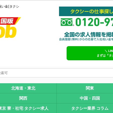
祝い金[タクシ
＼ L
まずは『タ
北海道・東北
関東
関西
中国・四国
東京 寮・社宅 タクシー求人
タクシー業界 コラム