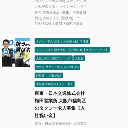
のタクシー求人情報 入社したら祝
い金が貰える！ タクシージョブ応
募で 就職支援金 (面接・研修交通
費)を支給します [勤務地] 〒
593-8324 大阪府堺市西区鳳東 ...
タクシー求人 女性［入社祝い金］高待遇
タクシー求人 新着情報｜入社祝い金【タクシージョブ】
人気の求人 閲覧ランキング
大阪府
大阪府 タクシー求人 入社祝い金]
好待遇！注目の求人
未経験大歓迎のタクシー求人
東京・日本交通株式会社
梅田営業所 大阪市福島区
のタクシー求人募集【入
社祝い金】
東京・日本交通株式会社 梅田営業