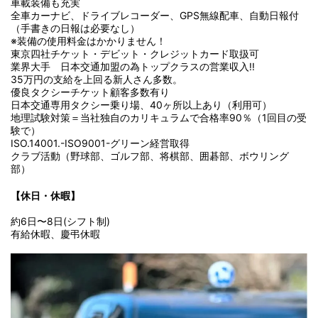
車載装備も充実
全車カーナビ、ドライブレコーダー、GPS無線配車、自動日報付
（手書きの日報は必要なし）
※装備の使用料金はかかりません！
東京四社チケット・デビット・クレジットカード取扱可
業界大手 日本交通加盟の為トップクラスの営業収入!!
35万円の支給を上回る新人さん多数。
優良タクシーチケット顧客多数有り
日本交通専用タクシー乗り場、40ヶ所以上あり（利用可）
地理試験対策＝当社独自のカリキュラムで合格率90％（1回目の受
験で）
ISO.14001.-ISO9001-グリーン経営取得
クラブ活動（野球部、ゴルフ部、将棋部、囲碁部、ボウリング
部）
【休日・休暇】
約6日〜8日(シフト制)
有給休暇、慶弔休暇