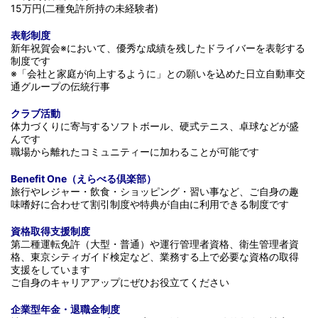
15万円(二種免許所持の未経験者)
表彰制度
新年祝賀会※において、優秀な成績を残したドライバーを表彰する
制度です
※「会社と家庭が向上するように」との願いを込めた日立自動車交
通グループの伝統行事
クラブ活動
体力づくりに寄与するソフトボール、硬式テニス、卓球などが盛
んです
職場から離れたコミュニティーに加わることが可能です
Benefit One​
（えらべる倶楽部）
旅行やレジャー・飲食・ショッピング・習い事など、ご自身の趣
味嗜好に合わせて割引制度や特典が自由に利用できる制度です
資格取得支援制度
第二種運転免許（大型・普通）や運行管理者資格、衛生管理者資
格、東京シティガイド検定など、業務する上で必要な資格の取得
支援をしています
ご自身のキャリアアップにぜひお役立てください
企業型年金・退職金制度