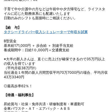
子育て中や介護中の方などは午前中や夕方帰宅など、ライフスタ
イルに応じた勤務体系にも配慮いたします
日勤のみのシフトも面接時にご相談ください。
【給 与】
タクシードライバー収入シミュレーターで年収を試算
B型賃金
基本給171,000円 ＋ 歩合給 ＋ 別途手当支給
養成期間中：日給1０,000円＋交通費支給
※大半の新人さんは、直ぐに売上げが確保できるので35万円以上
の収入を得ています
（平均月収38万円!!）
当社過去１年間の新人月間営収平均70万7000円の場合、平均月収
43万3340円
◎最高歩率62％！
【待遇・福利厚生】
昇給賞与・社保・免停共済・研修制度有・車通勤可
全車パワステ・ＡＴ・エアバック・ＡＢＳ