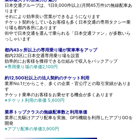
日本交通グループは、1日9,000件以上(月間45万件)の無線配車あ
ります
それにより効率良い営業ができるようになります
チケット契約をしているお客様も多く日本交通の専用タクシー乗
り場も都内各所にあります
街中で日本交通を選んで乗られる「日本交通ファン」が多数いら
っしゃいます
都内
43
ヶ所以上の専用乗り場が実車率をアップ
都内23区に日本交通専用乗り場を設置
効率的にお客様を獲得できる仕組みで収入をバックアップ
※専用乗り場の単価2,100円
約
12,500
社以上の法人契約のチケット利用
業界No.1だからこそ、多くの企業・官公庁との取引実績がありま
す
チケット乗車のお客様をお乗せする機会が多くあります
※チケット利用の単価 5,600円
業界トップクラスの無線配車数と利用単価
業界に先駆けアプリ配車を実施、GPS機能を利用したアプリGOを
開発
※アプリ配車の単価3,900円