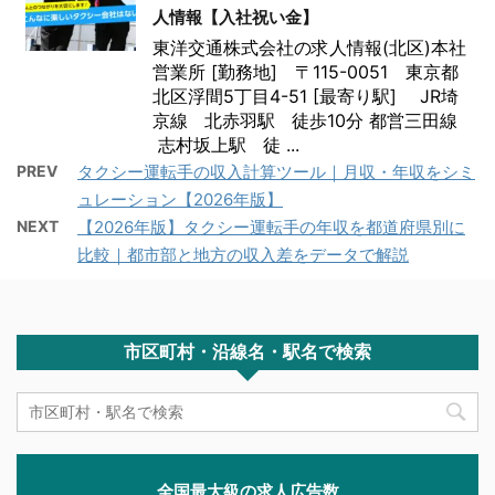
人情報【入社祝い金】
東洋交通株式会社の求人情報(北区)本社
営業所 [勤務地] 〒115-0051 東京都
北区浮間5丁目4-51 [最寄り駅] JR埼
京線 北赤羽駅 徒歩10分 都営三田線
志村坂上駅 徒 ...
PREV
タクシー運転手の収入計算ツール｜月収・年収をシミ
ュレーション【2026年版】
NEXT
【2026年版】タクシー運転手の年収を都道府県別に
比較｜都市部と地方の収入差をデータで解説
市区町村・沿線名・駅名で検索
全国最大級の求人広告数