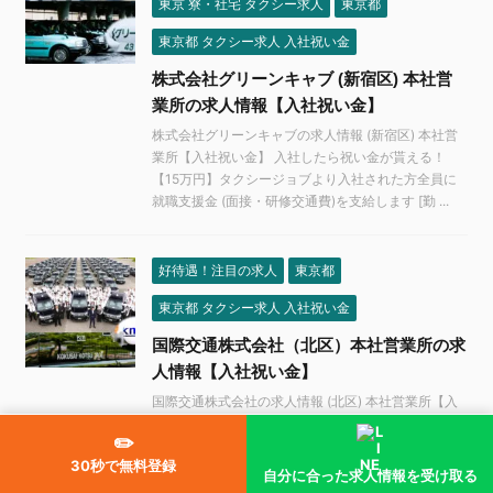
東京 寮・社宅 タクシー求人
東京都
東京都 タクシー求人 入社祝い金
株式会社グリーンキャブ (新宿区) 本社営
業所の求人情報【入社祝い金】
株式会社グリーンキャブの求人情報 (新宿区) 本社営
業所【入社祝い金】 入社したら祝い金が貰える！
【15万円】タクシージョブより入社された方全員に
就職支援金 (面接・研修交通費)を支給します [勤 ...
好待遇！注目の求人
東京都
東京都 タクシー求人 入社祝い金
国際交通株式会社（北区）本社営業所の求
人情報【入社祝い金】
国際交通株式会社の求人情報 (北区) 本社営業所【入
社祝い金】 入社したら祝い金が貰える！ 【20万円】
✏️
タクシージョブ応募なら就職支援金 (面接・研修交通
30秒で無料登録
費) 5万円＋国際交通より入社支援金15万円を ...
自分に合った求人情報を受け取る