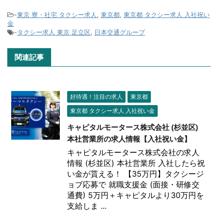
-
東京 寮・社宅 タクシー求人
,
東京都
,
東京都 タクシー求人 入社祝い
金
-
タクシー求人 東京 足立区
,
日本交通グループ
関連記事
好待遇！注目の求人
東京都
東京都 タクシー求人 入社祝い金
キャピタルモータース株式会社 (杉並区)
本社営業所の求人情報【入社祝い金】
キャピタルモータース株式会社の求人
情報 (杉並区) 本社営業所 入社したら祝
い金が貰える！ 【35万円】タクシージ
ョブ応募で 就職支援金 (面接・研修交
通費) 5万円＋キャピタルより30万円を
支給しま ...