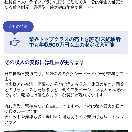
社員個々人のライフプランに応じて活用でき、公的年金の補完と
なる積立制度（選択型・確定拠出年金制度）です
会社の特徴
業界トップクラスの売上を誇る!
未経験者
でも年収
500
万円以上の安定収入可能
その収入の笑顔には理由があります
日立自動車交通では、約250名のタクシードライバーが乗務してい
ます
お客様との交流、頑張った分だけ増える収入、休日の多さ、同僚
とのリラックスした歓談など、働くモチベーションは人それぞれ
ですが、職場には個性さまざまな笑顔が溢れています
流し営業、駅待ちなど自由にできますが、当社は都内最大の日本
交通グループです
チケットや無線も多く専用乗り場もあるので売上げも常にトップ
クラス