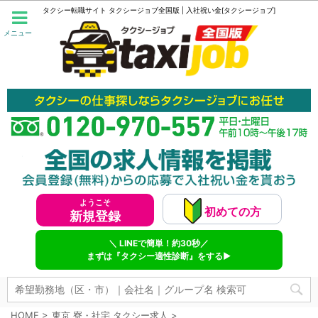
タクシー転職サイト タクシージョブ全国版 | 入社祝い金[タクシージョブ]
メニュー
ようこそ
初めての方
新規登録
＼ LINEで簡単！約30秒／
まずは『タクシー適性診断』をする▶
HOME
>
東京 寮・社宅 タクシー求人
>