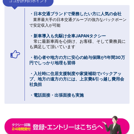
ココが評判のポイント
・日本交通ブランドで乗務したい方に人気の会社
業界最大手の日本交通グループの強力なバックボーン
で安定収入が可能
・新車導入も先駆け全車JAPANタクシー
常に最新車両を心掛け、お客様、そして乗務員に
も満足して頂いています
・初心者や地方の方に安心の給与保障が1年間30万
円でしっかり地理も習得
・入社時に住居支援制度や家賃補助でバックアッ
プ、地方の遠方の方には、上京費&引っ越し費用会
社負担
・電話面接・出張面接も実施