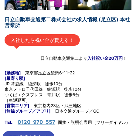
日立自動車交通第二株式会社の求人情報 (足立区) 本社
営業所
入社したら祝い金が貰える！
日立自動車交通第二より
入社祝い金20万円
！
[勤務地]
東京都足立区綾瀬6-11-22
[最寄り駅]
JR 常磐線 綾瀬駅 徒歩10分
東京メトロ千代田線 綾瀬駅 徒歩10分
つくばエクスプレス 青井駅 徒歩5分
［車通勤可］
[営業エリア]
東京都内23区・武三地区
[無線グループ／アプリ]
日本交通グループ／GO
0120-970-557
TEL
面接・説明会専用（フリーダイヤル）