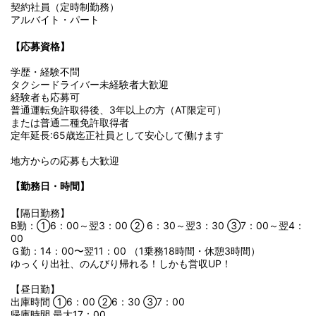
契約社員（定時制勤務）
アルバイト・パート
【応募資格】
学歴・経験不問
タクシードライバー未経験者大歓迎
経験者も応募可
普通運転免許取得後、3年以上の方（AT限定可）
または普通二種免許取得者
定年延長:65歳迄正社員として安心して働けます
地方からの応募も大歓迎
【勤務日・時間】
【隔日勤務】
B勤：①6：00～翌3：00 ② 6：30～翌3：30 ③7：00～翌4：
00
Ｇ勤：14：00〜翌11：00 （1乗務18時間・休憩3時間）
ゆっくり出社、のんびり帰れる！しかも営収UP！
【昼日勤】
出庫時間 ①6：00 ②6：30 ③7：00
帰庫時間 最大17：00