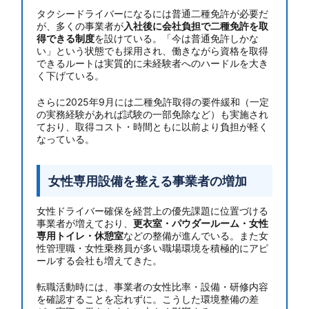
タクシードライバーになるには普通二種免許が必要だ
が、多くの事業者が
入社後に会社負担で二種免許を取
得できる制度
を設けている。「今は普通免許しかな
い」という状態でも採用され、働きながら資格を取得
できるルートは実質的に未経験者へのハードルを大き
く下げている。
さらに2025年9月には二種免許取得の要件緩和（一定
の実務経験があれば試験の一部免除など）も実施され
ており、取得コスト・時間ともに以前より負担が軽く
なっている。
女性専用設備を整える事業者の増加
女性ドライバー確保を経営上の優先課題に位置づける
事業者が増えており、
更衣室・パウダールーム・女性
専用トイレ・休憩室
などの整備が進んでいる。また女
性管理職・女性乗務員が多い職場環境を積極的にアピ
ールする会社も増えてきた。
転職活動時には、事業者の女性比率・設備・研修内容
を確認することを忘れずに。こうした環境整備の差