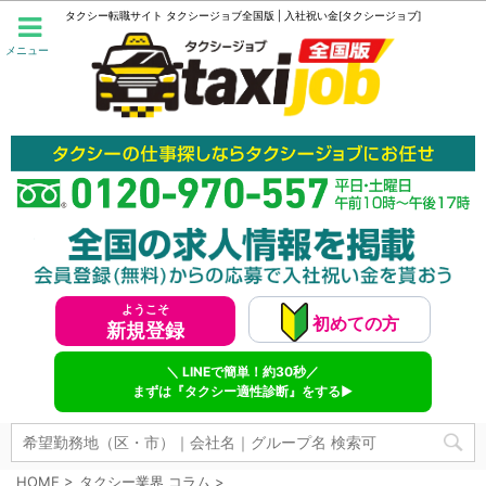
タクシー転職サイト タクシージョブ全国版 | 入社祝い金[タクシージョブ]
メニュー
ようこそ
初めての方
新規登録
＼ LINEで簡単！約30秒／
まずは『タクシー適性診断』をする▶
HOME
>
タクシー業界 コラム
>