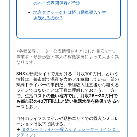
のか？業界関係者が予測
地方タクシー会社は軽自動車導入で生
き残れるのか？
※各種業界データ・公表情報をもとにした目安です。
事業者・勤務形態・本人の稼働状況によって大きく異
なります。
SNSや転職サイトで見かける「月収100万円」という
情報は、都市部で深夜を含めフル稼働している一部の
熟練ドライバーの事例だ。未経験入社直後から狙える
ラインではないことは正直に理解しておこう。一方
で、
生活コストの低い地方では、月収25〜30万円で
も都市部の40万円以上と近い生活水準を確保できる
ケ
ースも多い。
自分のライフスタイルや勤務エリアでの収入シミュレ
ーションは以下で試せる。
→
タクシードライバー収入シミュレーター（インタラ
クティブ）