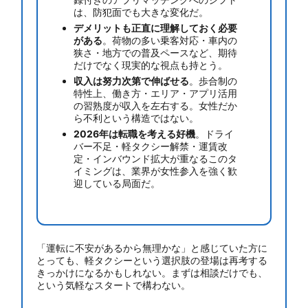
は、防犯面でも大きな変化だ。
デメリットも正直に理解しておく必要
がある
。荷物の多い乗客対応・車内の
狭さ・地方での普及ペースなど、期待
だけでなく現実的な視点も持とう。
収入は努力次第で伸ばせる
。歩合制の
特性上、働き方・エリア・アプリ活用
の習熟度が収入を左右する。女性だか
ら不利という構造ではない。
2026年は転職を考える好機
。ドライ
バー不足・軽タクシー解禁・運賃改
定・インバウンド拡大が重なるこのタ
イミングは、業界が女性参入を強く歓
迎している局面だ。
「運転に不安があるから無理かな」と感じていた方に
とっても、軽タクシーという選択肢の登場は再考する
きっかけになるかもしれない。まずは相談だけでも、
という気軽なスタートで構わない。