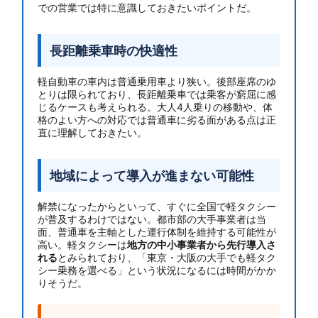
での営業では特に意識しておきたいポイントだ。
長距離乗車時の快適性
軽自動車の車内は普通乗用車より狭い。後部座席のゆ
とりは限られており、長距離乗車では乗客が窮屈に感
じるケースも考えられる。大人4人乗りの移動や、体
格のよい方への対応では普通車に劣る面がある点は正
直に理解しておきたい。
地域によって導入が進まない可能性
解禁になったからといって、すぐに全国で軽タクシー
が普及するわけではない。都市部の大手事業者は当
面、普通車を主軸とした運行体制を維持する可能性が
高い。軽タクシーは
地方の中小事業者から先行導入さ
れる
とみられており、「東京・大阪の大手でも軽タク
シー乗務を選べる」という状況になるには時間がかか
りそうだ。