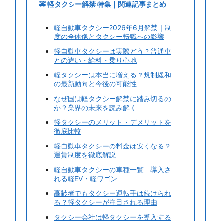
🚕 軽タクシー解禁 特集｜関連記事まとめ
軽自動車タクシー2026年6月解禁｜制
度の全体像とタクシー転職への影響
軽自動車タクシーは実際どう？普通車
との違い・給料・乗り心地
軽タクシーは本当に増える？規制緩和
の最新動向と今後の可能性
なぜ国は軽タクシー解禁に踏み切るの
か？業界の未来を読み解く
軽タクシーのメリット・デメリットを
徹底比較
軽自動車タクシーの料金は安くなる？
運賃制度を徹底解説
軽自動車タクシーの車種一覧｜導入さ
れる軽EV・軽ワゴン
高齢者でもタクシー運転手は続けられ
る？軽タクシーが注目される理由
タクシー会社は軽タクシーを導入する