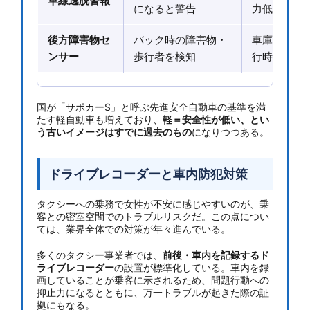
車線逸脱警報
になると警告
力低下をカ
後方障害物セ
バック時の障害物・
車庫入れ・
ンサー
歩行者を検知
行時の安心
国が「サポカーS」と呼ぶ先進安全自動車の基準を満
たす軽自動車も増えており、
軽＝安全性が低い、とい
う古いイメージはすでに過去のもの
になりつつある。
ドライブレコーダーと車内防犯対策
タクシーへの乗務で女性が不安に感じやすいのが、乗
客との密室空間でのトラブルリスクだ。この点につい
ては、業界全体での対策が年々進んでいる。
多くのタクシー事業者では、
前後・車内を記録するド
ライブレコーダー
の設置が標準化している。車内を録
画していることが乗客に示されるため、問題行動への
抑止力になるとともに、万一トラブルが起きた際の証
拠にもなる。