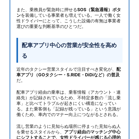
また、乗務員が緊急時に押せる
SOS（緊急通報）ボタ
ン
を装備している事業者も増えている。一人で働く女
性ドライバーにとって、こうした設備の有無は事業者
選びの重要な判断基準のひとつだ。
配車アプリ中心の営業が安全性を高め
る
近年のタクシー営業スタイルで注目すべき変化が、
配
車アプリ（GOタクシー・S.RIDE・DiDiなど）の普及
だ。
配車アプリ経由の乗車は、乗客情報（アカウント・連
絡先）が記録されているため、不特定多数の「流し乗
車」と比べてトラブルが起きにくい構造になってい
る。また乗客側も「記録が残っている」という意識が
働くため、車内でのマナー向上につながるとされる。
流し営業のように見知らぬ場所に停まった見知らぬ人
を乗せるスタイルから、
アプリ経由のマッチング中心
にシフトすることで、女性ドライバーが感じる心理的