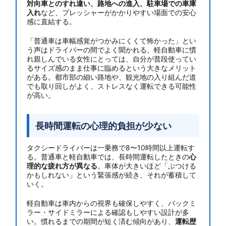
対向車とのすれ違い、路地への進入、駐車場での車庫
入れ
など、プレッシャーがかかりやすい場面での安心
感に直結する。
「普通車は車幅感覚がつかみにくくて怖かった」とい
う声はドライバーの間でよく聞かれる。軽自動車に慣
れ親しんでいる女性にとっては、自分が普段使ってい
るサイズ感のまま仕事に臨めるという大きなメリット
がある。都市部の細い路地や、観光地の入り組んだ道
でも取り回しがよく、ストレスなく運転できる可能性
が高い。
長時間運転の心理的負担が少ない
タクシードライバーは一乗務で8〜10時間以上運転す
る。普通車と軽自動車では、長時間運転したときの
心
理的な疲れ方が異なる
。車体が大きいほど「ぶつける
かもしれない」という緊張感が続き、それが蓄積して
いく。
軽自動車は車内からの視界も確保しやすく、バックミ
ラー・サイドミラーによる確認もしやすい設計が多
い。慣れるまでの期間が短く済む傾向があり、
運転歴