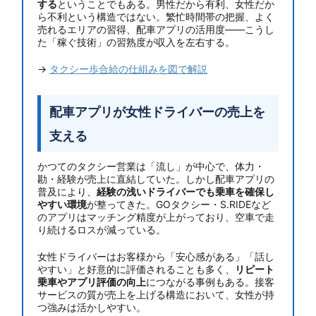
する
ということでもある。男性だから有利、女性だか
ら不利という構造ではない。繁忙時間帯の把握、よく
売れるエリアの習得、配車アプリの活用度——こうし
た「稼ぐ技術」の習熟度が収入を左右する。
→
タクシー歩合給の仕組みを図で解説
配車アプリが女性ドライバーの売上を
支える
かつてのタクシー営業は「流し」が中心で、体力・
勘・経験が売上に直結していた。しかし配車アプリの
普及により、
経験の浅いドライバーでも乗車を確保し
やすい環境
が整ってきた。GOタクシー・S.RIDEなど
のアプリはマッチング精度が上がっており、空車で走
り続けるロスが減っている。
女性ドライバーはお客様から「安心感がある」「話し
やすい」と好意的に評価されることも多く、
リピート
乗車やアプリ評価の向上
につながる事例もある。接客
サービスの質が売上を上げる構造において、女性が持
つ強みは活かしやすい。