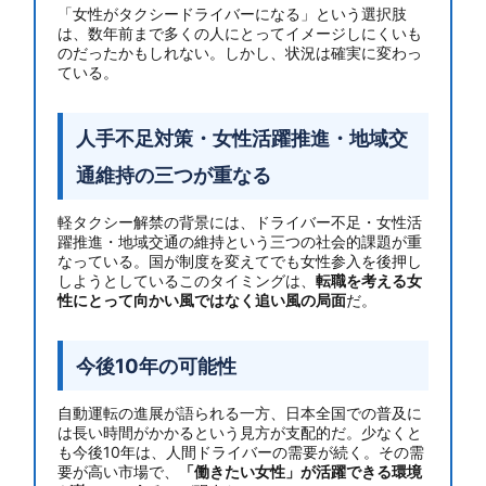
「女性がタクシードライバーになる」という選択肢
は、数年前まで多くの人にとってイメージしにくいも
のだったかもしれない。しかし、状況は確実に変わっ
ている。
人手不足対策・女性活躍推進・地域交
通維持の三つが重なる
軽タクシー解禁の背景には、ドライバー不足・女性活
躍推進・地域交通の維持という三つの社会的課題が重
なっている。国が制度を変えてでも女性参入を後押し
しようとしているこのタイミングは、
転職を考える女
性にとって向かい風ではなく追い風の局面
だ。
今後10年の可能性
自動運転の進展が語られる一方、日本全国での普及に
は長い時間がかかるという見方が支配的だ。少なくと
も今後10年は、人間ドライバーの需要が続く。その需
要が高い市場で、
「働きたい女性」が活躍できる環境