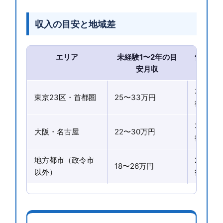
収入の目安と地域差
エリア
未経験1〜2年の目
慣れて
安月収
目
35〜5
東京23区・首都圏
25〜33万円
後
30〜4
大阪・名古屋
22〜30万円
後
地方都市（政令市
25〜3
18〜26万円
以外）
後