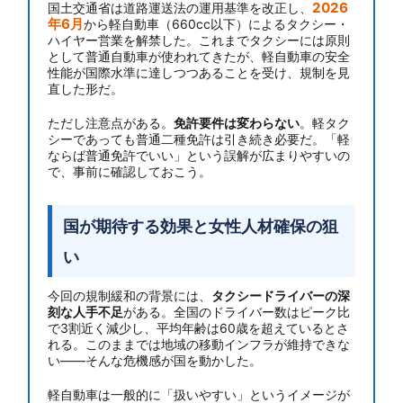
2026
国土交通省は道路運送法の運用基準を改正し、
年6月
から軽自動車（660cc以下）によるタクシー・
ハイヤー営業を解禁した。これまでタクシーには原則
として普通自動車が使われてきたが、軽自動車の安全
性能が国際水準に達しつつあることを受け、規制を見
直した形だ。
ただし注意点がある。
免許要件は変わらない
。軽タク
シーであっても普通二種免許は引き続き必要だ。「軽
ならば普通免許でいい」という誤解が広まりやすいの
で、事前に確認しておこう。
国が期待する効果と女性人材確保の狙
い
今回の規制緩和の背景には、
タクシードライバーの深
刻な人手不足
がある。全国のドライバー数はピーク比
で3割近く減少し、平均年齢は60歳を超えているとさ
れる。このままでは地域の移動インフラが維持できな
い——そんな危機感が国を動かした。
軽自動車は一般的に「扱いやすい」というイメージが