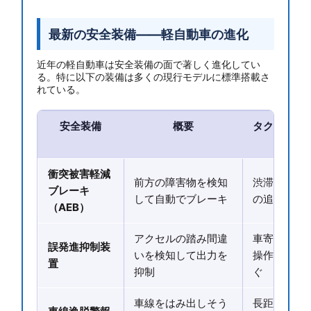
最新の安全装備——軽自動車の進化
近年の軽自動車は安全装備の面で著しく進化してい
る。特に以下の装備は多くの現行モデルに標準搭載さ
れている。
安全装備
概要
タクシー乗
果
衝突被害軽減
前方の障害物を検知
渋滞・市街
ブレーキ
して自動でブレーキ
の追突リス
（AEB）
アクセルの踏み間違
車寄せ・駐
誤発進抑制装
いを検知して出力を
操作による
置
抑制
ぐ
車線をはみ出しそう
長距間運転