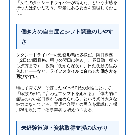
「女性のタクシードライバーが増えた」という実感を
持つ人は多いだろう。背景にある要因を整理しておこ
う。
働き方の自由度とシフト調整のしやす
さ
タクシードライバーの勤務形態は多様だ。隔日勤務
（2日に1回乗務、明けの翌日は休み）、昼日勤（朝か
ら夕方まで）、夜勤（夜から深夜）、日勤夜勤の組み
合わせ——など、
ライフスタイルに合わせた働き方を
選びやすい
。
特に子育てが一段落した40〜50代の女性にとって、
「家族の都合に合わせてシフトを組める」「体力的に
無理のない昼日勤から始められる」という点は大きな
魅力になっている。育児や介護との両立を意識した採
用枠を設けている事業者も増えつつある。
未経験歓迎・資格取得支援の広がり