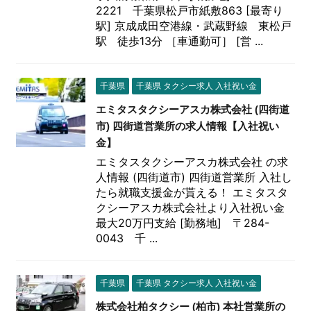
2221 千葉県松戸市紙敷863 [最寄り
駅] 京成成田空港線・武蔵野線 東松戸
駅 徒歩13分 ［車通勤可］ [営 ...
千葉県
千葉県 タクシー求人 入社祝い金
エミタスタクシーアスカ株式会社 (四街道
市) 四街道営業所の求人情報【入社祝い
金】
エミタスタクシーアスカ株式会社 の求
人情報 (四街道市) 四街道営業所 入社し
たら就職支援金が貰える！ エミタスタ
クシーアスカ株式会社より入社祝い金
最大20万円支給 [勤務地] 〒284-
0043 千 ...
千葉県
千葉県 タクシー求人 入社祝い金
株式会社柏タクシー (柏市) 本社営業所の