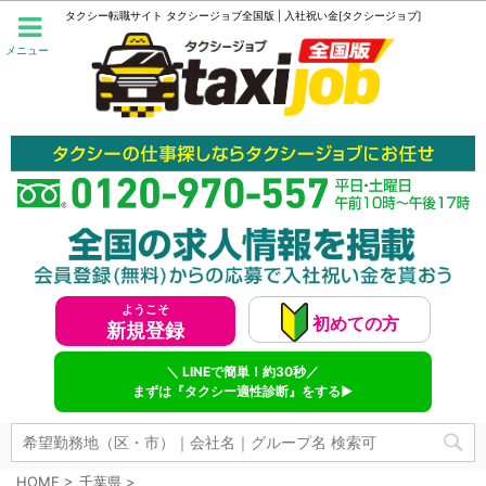
タクシー転職サイト タクシージョブ全国版 | 入社祝い金[タクシージョブ]
メニュー
ようこそ
初めての方
新規登録
＼ LINEで簡単！約30秒／
まずは『タクシー適性診断』をする▶
HOME
>
千葉県
>