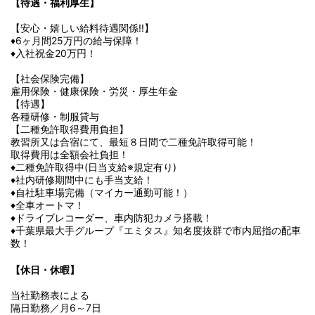
【待遇・福利厚生】
【安心・嬉しい給料待遇関係!!】
♦6ヶ月間25万円の給与保障！
♦入社祝金20万円！
【社会保険完備】
雇用保険・健康保険・労災・厚生年金
【待遇】
各種研修・制服貸与
【二種免許取得費用負担】
教習所又は合宿にて、最短８日間で二種免許取得可能！
取得費用は全額会社負担！
♦二種免許取得中(日当支給※規定有り)
♦社内研修期間中にも手当支給！
♦自社駐車場完備（マイカー通勤可能！）
♦全車オートマ！
♦ドライブレコーダー、車内防犯カメラ搭載！
♦千葉県最大手グループ『エミタス』知名度抜群で市内屈指の配車
数！
【休日・休暇】
当社勤務表による
隔日勤務／月6～7日