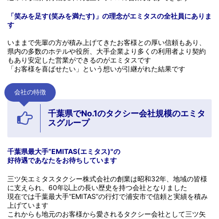
「笑みを足す(笑みを満たす)」の理念がエミタスの全社員にありま
す
いままで先輩の方が積み上げてきたお客様との厚い信頼もあり、
県内の多数のホテルや役所、大手企業より多くの利用者より契約
もあり安定した営業ができるのがエミタスです
「お客様を喜ばせたい」という想いが引継がれた結果です
会社の特徴
千葉県でNo.1のタクシー会社規模のエミタ
スグループ
千葉県最大手”EMITAS(エミタス)"の
好待遇であなたをお待ちしています
三ツ矢エミタスタクシー株式会社の創業は昭和32年、地域の皆様
に支えられ、60年以上の長い歴史を持つ会社となりました
現在では千葉最大手”EMITAS”の行灯で浦安市で信頼と実績を積み
上げています
これからも地元のお客様から愛されるタクシー会社として三ツ矢