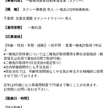
【事業内容】
一般乗用旅客自動車運送業
（タクシー）
【職 種】
タクシー乗務員 求人
（一般及び定時制乗務員）
千葉県 京葉交通圏
タクシードライバー 求人
【雇用形態】
一般社員
【応募資格】
【年齢・性別・学歴・経験】一切不問 ・普通一種免許取得 1年以
上
♦一種免許所持者については二種免許取得費用を弊社全額負担（教
習場又は合宿で最短8日間で取得可能）
♦二種免許取得中(日当支給※規定有り)
♦社内研修期間中にも手当支給！
♦現在当社では、年齢性別関係なくやる気の有る方を積極的に採用
させて頂いております。
定年は65歳になり再雇用制度で75歳まで働くことが出来ます。
お気軽にお問い合わせ下さい。
【勤務日・時間】
【隔日勤務】