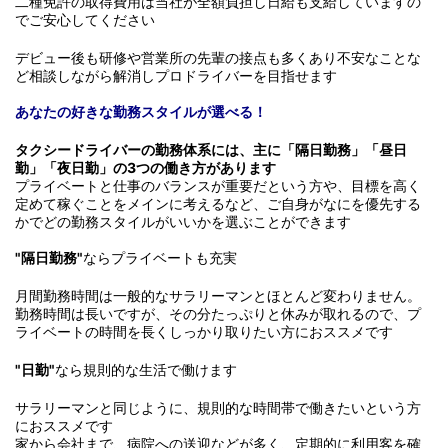
二種免許の取得費用は当社が全額負担し日給も支給していますの
でご安心してください
デビュー後も研修や営業所の先輩の接点も多くあり不安なことな
ど相談しながら解消しプロドライバーを目指せます
あなたの好きな勤務スタイルが選べる！
タクシードライバーの勤務体系には、主に「隔日勤務」「昼日
勤」「夜日勤」の3つの働き方があります
プライベートと仕事のバランスが重要だという方や、目標を高く
定めて稼ぐことをメインに考えるなど、ご自身がなにを優先する
かでどの勤務スタイルがいいかを選ぶことができます
"隔日勤務"
ならプライベートも充実
月間勤務時間は一般的なサラリーマンとほとんど変わりません。
勤務時間は長いですが、その分たっぷりと休みが取れるので、プ
ライベートの時間を長くしっかり取りたい方におススメです
"日勤"
なら規則的な生活で働けます
サラリーマンと同じように、規則的な時間帯で働きたいという方
におススメです
家から会社まで、病院への送迎などが多く、定期的に利用客を確