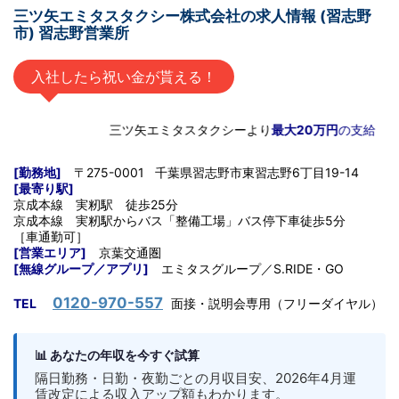
三ツ矢エミタスタクシー株式会社の求人情報 (習志野
市) 習志野営業所
入社したら祝い金が貰える！
三ツ矢エミタスタクシーより
最大20万円
の支給
[勤務地]
〒275-0001 千葉県習志野市東習志野6丁目19-14
[最寄り駅]
京成本線 実籾駅 徒歩25分
京成本線 実籾駅からバス「整備工場」バス停下車徒歩5分
［車通勤可］
[営業エリア]
京葉交通圏
[無線グループ／アプリ]
エミタスグループ／S.RIDE・GO
0120-970-557
TEL
面接・説明会専用（フリーダイヤル）
📊 あなたの年収を今すぐ試算
隔日勤務・日勤・夜勤ごとの月収目安、2026年4月運
賃改定による収入アップ額もわかります。