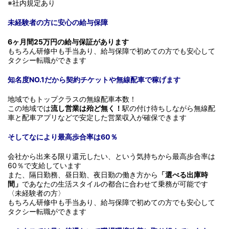
※社内規定あり
未経験者の方に安心の給与保障
6ヶ月間25万円の給与保証があります
もちろん研修中も手当あり、給与保障で初めての方でも安心して
タクシー転職ができます
知名度NO.1だから契約チケットや無線配車で稼げます
地域でもトップクラスの無線配車本数！
この地域では
流し営業は殆ど無く！
駅の付け待ちしながら無線配
車と配車アプリなどで安定した営業収入が確保できます
そしてなにより最高歩合率は60％
会社から出来る限り還元したい、という気持ちから最高歩合率は
60％で支給しています
また、隔日勤務、昼日勤、夜日勤の働き方から
「選べる出庫時
間」
であなたの生活スタイルの都合に合わせて乗務が可能です
〈未経験者の方〉
もちろん研修中も手当あり、給与保障で初めての方でも安心して
タクシー転職ができます