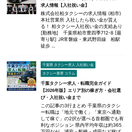
求人情報【入社祝い金】
株式会社柏タクシーの求人情報 (柏市)
本社営業所 入社したら祝い金が貰え
る！ 柏タクシー入社祝い金の支給あり
[勤務地] 千葉県柏市豊四季712-8 [最
寄り駅] JR常磐線・東武野田線 柏駅
徒歩 ...
千葉県 タクシー求人 入社祝い金
タクシー業界 コラム
千葉タクシー求人・転職完全ガイド
【2026年版】エリア別の稼ぎ方・会社選
び・入社祝い金まで
この記事の3行まとめ 千葉県のタクシ
ー転職は「地元で働く」「東京へ通勤
して稼ぐ」の2択が選べる首都圏でも有
利なポジション 県内平均年収は約365
万円だが、浦安・船橋・成田など稼げ