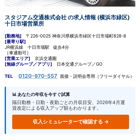
スタジアム交通株式会社 の求人情報 (横浜市緑区)
十日市場営業所
[勤務地]
〒226-0025 神奈川県横浜市緑区十日市場町828-8
[最寄り駅]
JR横浜線 十日市場
駅 徒歩4分
［車通勤可］
[営業エリア]
京浜交通圏
[無線グループ／アプリ]
日本交通グループ／GO
0120-970-557
TEL
面接・説明会専用（フリーダイヤル）
📊 あなたの年収を今すぐ試算
隔日勤務・日勤・夜勤ごとの月収目安、2026年4月運
賃改定による収入アップ額もわかります。
収入シミュレーターで確認する →