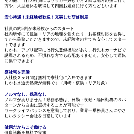
その他、当社の社員にはサッカー好きで月２回は地方応援に行く
方や、大型連休を取得して四国お遍路に行く方などもいます
安心待遇！未経験者歓迎！充実した研修制度
社員の約5割が未経験からのスタート
社内研修にて担当エリアの地理を覚えたり、お客様対応を習得し
てから乗務いただきますので、未経験者の方でも安心してスター
トできます
しかも、アプリ配車には行先登録機能があり、行先もカーナビで
誘導されるため、不慣れな方でも心配ありません。安心して運転
に集中できます
寮社宅を完備
入社後３ヶ月間は無料で寮社宅に入居できます
しかも水道光熱費が無料です（川崎・横浜エリア対象）
ノルマなし、残業なし
ノルマがありません！勤務形態は、日勤・夜勤・隔日勤務の３パ
ターンから自由に選択することが可能です
ワークライフバランスを意識しており、業界一乗務員さんにやさ
しいタクシー会社を目指しています
健康だからこそ働ける
健康診断を無料で実施