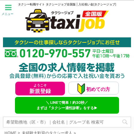
タクシー転職サイト タクシージョブ全国版 | 入社祝い金[タクシージョブ]
メニュー
ようこそ
初めての方
新規登録
＼ LINEで簡単！約30秒／
まずは『タクシー適性診断』をする▶
HOME
>
未経験大歓迎のタクシー求人
>