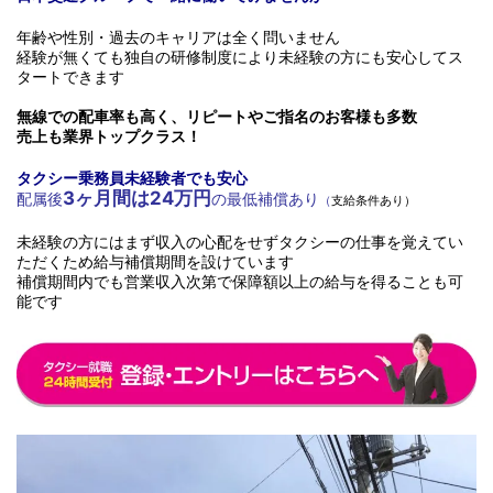
年齢や性別・過去のキャリアは全く問いません
経験が無くても独自の研修制度により未経験の方にも安心してス
タートできます
無線での配車率も高く、リピートやご指名のお客様も多数
売上も業界トップクラス！
タクシー乗務員未経験者でも安心
3ヶ月間は24万円
配属後
の最低補償あり
（
支給条件あり）
未経験の方にはまず収入の心配をせずタクシーの仕事を覚えてい
ただくため給与補償期間を設けています
補償期間内でも営業収入次第で保障額以上の給与を得ることも可
能です