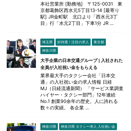
本社営業所 [勤務地] 〒125-0031 東
京都葛飾区西水元5丁目13-14 [最寄り
駅] JR金町駅 北口より「西水元3丁
目」行「水元2丁目」下車1分 JR ...
埼玉県
好待遇！注目の求人
東京都
神奈川県
大手企業の日本交通グループ | 入社された
全員が入社祝い金をもらえる
業界最大手のタクシー会社「日本交
通」の入社祝い金の求人情報 日経
MJ（日経流通新聞） 「サービス業調査
ハイヤー・タクシー部門」12年連続
No.1 創業90余年の歴史。人に誇れる
数々の実績。 各企業 ...
神奈川県
神奈川県 タクシー求人 入社祝い金