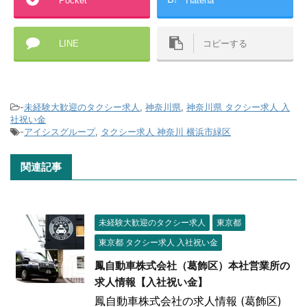
Pocket
Hatena
LINE
コピーする
-
未経験大歓迎のタクシー求人
,
神奈川県
,
神奈川県 タクシー求人 入
社祝い金
-
アイシスグループ
,
タクシー求人 神奈川 横浜市緑区
関連記事
未経験大歓迎のタクシー求人
東京都
東京都 タクシー求人 入社祝い金
鳳自動車株式会社（葛飾区）本社営業所の
求人情報【入社祝い金】
鳳自動車株式会社の求人情報 (葛飾区)