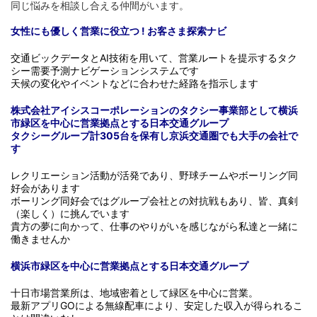
同じ悩みを相談し合える仲間がいます。
女性にも優しく営業に役立つ ! お客さま探索ナビ
交通ビックデータとAI技術を用いて、営業ルートを提示するタク
シー需要予測ナビゲーションシステムです
天候の変化やイベントなどに合わせた経路を指示します
株式会社アイシスコーポレーションのタクシー事業部として横浜
市緑区を中心に営業拠点とする日本交通グループ
タクシーグループ計305台を保有し京浜交通圏でも大手の会社で
す
レクリエーション活動が活発であり、野球チームやボーリング同
好会があります
ボーリング同好会ではグループ会社との対抗戦もあり、皆、真剣
（楽しく）に挑んでいます
貴方の夢に向かって、仕事のやりがいを感じながら私達と一緒に
働きませんか
横浜市緑区を中心に営業拠点とする日本交通グループ
十日市場営業所は、地域密着として緑区を中心に営業。
最新アプリGOによる無線配車により、安定した収入が得られるこ