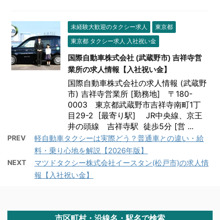
未経験大歓迎のタクシー求人
東京都
東京都 タクシー求人 入社祝い金
国際自動車株式会社 (武蔵野市) 吉祥寺営
業所の求人情報【入社祝い金】
国際自動車株式会社の求人情報 (武蔵野
市) 吉祥寺営業所 [勤務地] 〒180-
0003 東京都武蔵野市吉祥寺南町1丁
目29-2 [最寄り駅] JR中央線、京王
井の頭線 吉祥寺駅 徒歩5分 [営 ...
PREV
軽自動車タクシーは実際どう？普通車との違い・給
料・乗り心地を解説【2026年版】
NEXT
マツドタクシー株式会社イースタン(松戸市)の求人情
報【入社祝い金】
市区町村・沿線名・駅名で検索