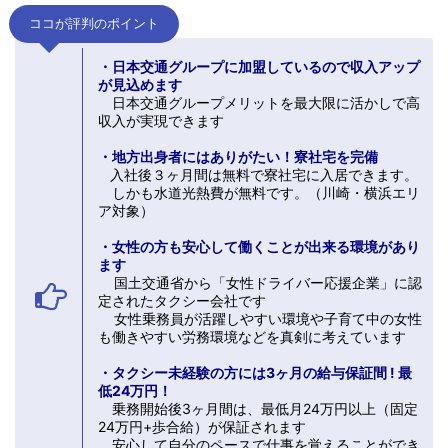
ココが評判のポイント
・日本交通グループに加盟しているので収入アップ
が見込めます
日本交通グループメリットを最大限に活かしで高
収入が実現できます
・地方出身者にはありがたい！寮社宅を完備
入社後３ヶ月間は無料で寮社宅に入居できます。
しかも水道光熱費が無料です。（川崎・横浜エリ
ア対象）
・女性の方も安心して働くことが出来る環境があり
ます
国土交通省から「女性ドライバー応援企業」に認
定されたタクシー会社です
女性乗務員が活躍しやすい環境や子育て中の女性
も働きやすい労務環境などを真剣に考えています
・タクシー未経験の方には3ヶ月の給与保証間 ! 最
低24万円！
乗務開始後3ヶ月間は、最低月24万円以上（固定
24万円+歩合給）が保証されます
安心して自分のペースで仕事を覚えることができ