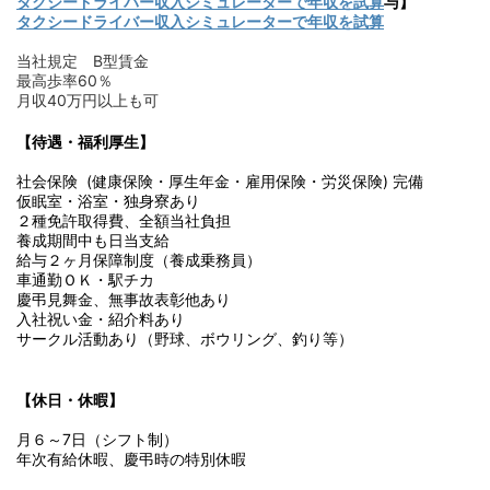
タクシードライバー収入シミュレーターで年収を試算
与】
タクシードライバー収入シミュレーターで年収を試算
当社規定 B型賃金
最高歩率60％
月収40万円以上も可
【待遇・福利厚生】
社会保険 (健康保険・厚生年金・雇用保険・労災保険) 完備
仮眠室・浴室・独身寮あり
２種免許取得費、全額当社負担
養成期間中も日当支給
給与２ヶ月保障制度（養成乗務員）
車通勤ＯＫ・駅チカ
慶弔見舞金、無事故表彰他あり
入社祝い金・紹介料あり
サークル活動あり（野球、ボウリング、釣り等）
【休日・休暇】
月６～7日（シフト制）
年次有給休暇、
慶弔時の特別休暇