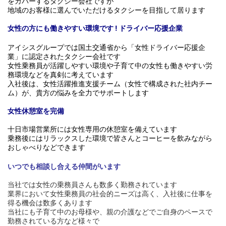
をカバーするタクシー会社ですが
地域のお客様に選んでいただけるタクシーを目指して居ります
女性の方にも働きやすい環境です ! ドライバー応援企業
アイシスグループでは国土交通省から「女性ドライバー応援企
業」に認定されたタクシー会社です
女性乗務員が活躍しやすい環境や子育て中の女性も働きやすい労
務環境などを真剣に考えています
入社後は、女性活躍推進支援チーム（女性で構成された社内チー
ム）が、貴方の悩みを全力でサポートします
女性休憩室を完備
十日市場営業所には女性専用の休憩室を備えています
乗務後にはリラックスした環境で皆さんとコーヒーを飲みながら
おしゃべりなどできます
いつでも相談し合える仲間がいます
当社では女性の乗務員さんも数多く勤務されています
業界において女性乗務員の社会的ニーズは高く、入社後に仕事を
得る機会は数多くあります
当社にも子育て中のお母様や、親の介護などでご自身のペースで
勤務されている方など様々で