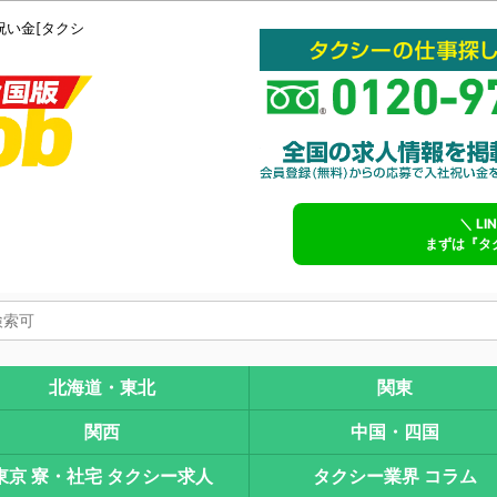
祝い金[タクシ
＼ L
まずは『タ
北海道・東北
関東
関西
中国・四国
東京 寮・社宅 タクシー求人
タクシー業界 コラム