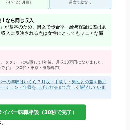
（4〜12ヶ月目）
男女で差なし
売上なら同じ収入
率」が基本のため、男女で歩合率・給与保証に差はあ
ま収入に反映される点は女性にとってもフェアな職
た。タクシーに転職して1年後、月収38万円になりました。
覚です」（30代・東京・昼勤専門）
バーの年収はいくら？月収・手取り・男性との差を徹底
レーション・年収を上げる方法まで詳しく解説していま
ライバー転職相談（30秒で完了）
ん