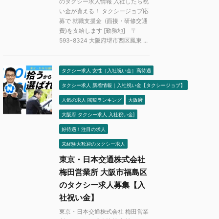
のタクシー求人情報 入社したら祝
い金が貰える！ タクシージョブ応
募で 就職支援金 (面接・研修交通
費)を支給します [勤務地] 〒
593-8324 大阪府堺市西区鳳東 ...
タクシー求人 女性［入社祝い金］高待遇
タクシー求人 新着情報｜入社祝い金【タクシージョブ】
人気の求人 閲覧ランキング
大阪府
大阪府 タクシー求人 入社祝い金]
好待遇！注目の求人
未経験大歓迎のタクシー求人
東京・日本交通株式会社
梅田営業所 大阪市福島区
のタクシー求人募集【入
社祝い金】
東京・日本交通株式会社 梅田営業