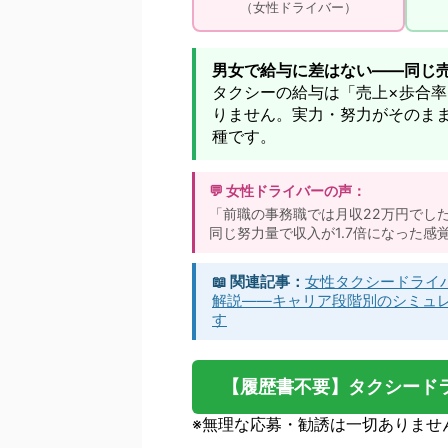
（女性ドライバー）
男女で給与に差はない——同じ
タクシーの給与は「売上×歩合
りません。実力・努力がそのま
種です。
「前職の事務職では月収22万円でし
同じ努力量で収入が1.7倍になった感
女性タクシードライ
解説——キャリア段階別のシミュ
す
【履歴書不要】タクシード
※無理な応募・勧誘は一切ありませ