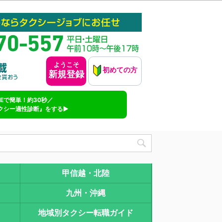
ようこそ
初めての方
新規登録
INEで簡単！約30秒／
クシー適性診断』をする▶
甲信越・北陸
九州・沖縄
地域別タクシー転職ガイド