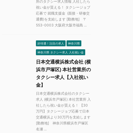
所のタクシー求人情報 入社したら
祝い金が貰える！ タクシージョブ
応募で 就職支援金 (面接・研修交
通費)を支給します [勤務地] 〒
553-0003 大阪府大阪市福島 ...
好待遇！注目の求人
神奈川県
神奈川県 タクシー求人 入社祝い金
日本交通横浜株式会社 (横
浜市戸塚区) 本社営業所の
タクシー求人【入社祝い
金】
日本交通横浜株式会社のタクシー
求人 (横浜市戸塚区) 本社営業所 入
社したら祝い金が貰える！ 【30
万円】タクシージョブ応募で日本
交通横浜より30万円を支給します
[勤務地] 神奈川県横浜市戸塚区
名瀬 ...