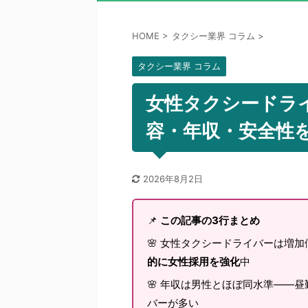
HOME
>
タクシー業界 コラム
>
タクシー業界 コラム
女性タクシードラ
容・年収・安全性を
2026年8月2日
📌
この記事の3行まとめ
🌸 女性タクシードライバーは増加
的に女性採用を強化
中
🌸 年収は男性とほぼ同水準——昼
バーが多い