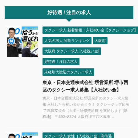
好待遇 ! 注目の求人
タクシー求人 新着情報｜入社祝い金【タクシージョブ】
人気の求人 閲覧ランキング
大阪府
大阪府 タクシー求人 入社祝い金]
好待遇！注目の求人
未経験大歓迎のタクシー求人
東京・日本交通株式会社 堺営業所 堺市西
区のタクシー求人募集【入社祝い金】
東京・日本交通株式会社 堺営業所のタクシー求人情
報 入社したら祝い金が貰える！ タクシージョブ応募
で 就職支援金 (面接・研修交通費)を支給します [勤
務地] 〒593-8324 大阪府堺市西区鳳東 ...
タクシー求人 女性［入社祝い金］高待遇