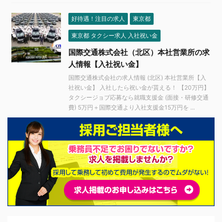
好待遇！注目の求人
東京都
東京都 タクシー求人 入社祝い金
国際交通株式会社（北区）本社営業所の求
人情報【入社祝い金】
国際交通株式会社の求人情報 (北区) 本社営業所【入
社祝い金】 入社したら祝い金が貰える！ 【20万円】
タクシージョブ応募なら就職支援金 (面接・研修交通
費) 5万円＋国際交通より入社支援金15万円を ...