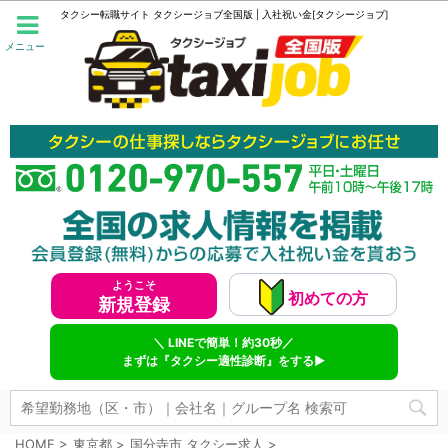
タクシー転職サイト タクシージョブ全国版 | 入社祝い金[タクシージョブ]
メニュー
ようこそ
初めての方
新規登録
＼ LINEで簡単！約30秒／
まずは『タクシー適性診断』をする▶
HOME
>
東京都
>
国分寺市 タクシー求人
>