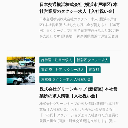
日本交通横浜株式会社 (横浜市戸塚区) 本
社営業所のタクシー求人【入社祝い金】
日本交通横浜株式会社のタクシー求人 (横浜市戸塚
区) 本社営業所 入社したら祝い金が貰える！ 【30万
円】タクシージョブ応募で日本交通横浜より30万円
を支給します [勤務地] 神奈川県横浜市戸塚区名瀬
...
好待遇！注目の求人
新宿区 タクシー求人
東京 寮・社宅 タクシー求人
東京都
東京都 タクシー求人 入社祝い金
株式会社グリーンキャブ (新宿区) 本社営
業所の求人情報【入社祝い金】
株式会社グリーンキャブの求人情報 (新宿区) 本社営
業所【入社祝い金】 入社したら祝い金が貰える！
【15万円】タクシージョブより入社された方全員に
就職支援金 (面接・研修交通費)を支給します [勤 ...