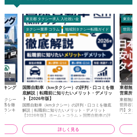
東京都 タクシー求人 入社祝い金
東京都 
タクシー業界 コラム
地域別タクシー転職ガイド
世田谷区
26/7/29
2026/8/2
ランキング
国際自動車（kmタクシー）の評判・口コミを徹
東都無線
比較
底解説｜転職前に知りたいメリット・デメリッ
営業所の
ト【2026年版】
県タクシー
東都無線
待遇を徹
世田谷営
国際自動車（kmタクシー）の評判・口コミを徹底
会社ランキ
円】タク
解説｜転職前に知りたいメリット・デメリット
 📌 こ
交通費)
【2026年版】 ホーム > コラム > 国際自動車の評
は1950
者）を支給
判・口コミ 国際自動車（kmタクシー）の評判・口
。 ②
給田4-2
コミを徹底解説｜転職前に知りたいメリット・デメ
詳しく見る
上位の三和
駅 徒歩
リット【2026年版】 更新日：2026年7月25日｜タ
肢が豊富。
野」行き
クシージョブ全国版 編集部 この記事の3行まとめ