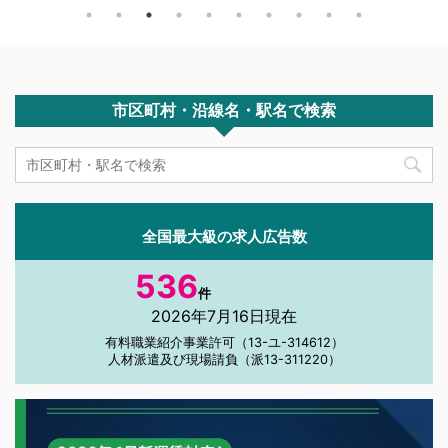
り・深夜
エリア]
✅ 企業口コミサイトでの国際自動車の総合評価は
較の軸は給
／アプリ
3.4点（正社員243人回答）と、業界内では平均〜
...
やや高め ✅ 「休みたい時に休め、稼ぎたい時は稼
げる」自由 ...
市区町村・沿線名・駅名で検索
全国最大級の求人広告数
536
件
2026年7月16日現在
有料職業紹介事業許可（13-ユ-314612）
人材派遣及び現場請負（派13-311220）